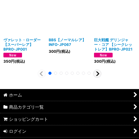
ヴァレット・ローダー
BBS【ノーマルレア】
巨大戦艦 デリンジャ
【スーパーレア】
INFO-JP067
ー・コア 【シークレッ
BPRO-JP001
トレア】BPRO-JP021
300
円
(税込)
350
円
(税込)
300
円
(税込)
ホーム
商品カテゴリ一覧
ショッピングカート
ログイン