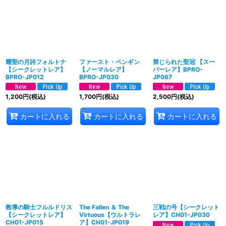
耀聖の月詩フォルトナ
ファースト・ペンギン
禁じられた聖冠 【スー
【シークレットレア】
【ノーマルレア】
パーレア】BPRO-
BPRO-JP012
BPRO-JP030
JP067
1,200
円
(税込)
1,700
円
(税込)
2,500
円
(税込)
カートに入れる
カートに入れる
カートに入れる
教導の騎士フルルドリス
The Fallen ＆ The
三戦の号【シークレット
【シークレットレア】
Virtuous【ウルトラレ
レア】CH01-JP030
CH01-JP015
ア】CH01-JP019