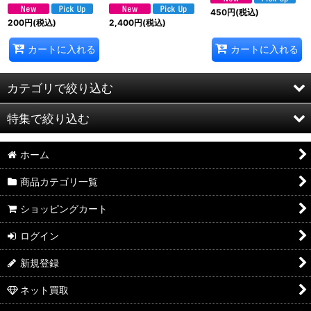
450
円
(税込)
200
円
(税込)
2,400
円
(税込)
カートに入れる
カートに入れる
カテゴリで絞り込む
特集で絞り込む
13期
ホーム
12期
高額カード
商品カテゴリ一覧
11期
未開封品
ショッピングカート
10期
モンスター
ログイン
デュエリストパック
魔法カード
新規登録
デッキビルドパック
罠カード
ネット買取
TERMINAL WORLD
トークン