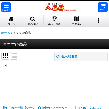
メニュー
カート
ホーム
商品検索
ネット買取
ご利用案内
ホーム
>
おすすめ商品
おすすめ商品
表示順変更
閉じる
12
件
表示数
:
並び順
:
絞り込む
禁じられた一滴【シーク
白き森のアステーリャ
【PSA10】クエスパト