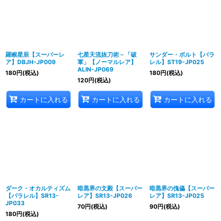
羅睺星辰【スーパーレ
七星天流抜刀術－「破
サンダー・ボルト【パラ
ア】DBJH-JP009
軍」【ノーマルレア】
レル】ST19-JP025
ALIN-JP069
180
円
(税込)
180
円
(税込)
120
円
(税込)
カートに入れる
カートに入れる
カートに入れる
ダーク・オカルティズム
暗黒界の文殿【スーパー
暗黒界の傀儡【スーパー
【パラレル】SR13-
レア】SR13-JP026
レア】SR13-JP025
JP033
70
円
(税込)
90
円
(税込)
180
円
(税込)