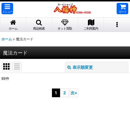
メニュー
カート
ホーム
商品検索
ネット買取
ご利用案内
ホーム
>
魔法カード
魔法カード
表示順変更
閉じる
89
件
表示数
:
1
2
次
»
並び順
:
絞り込む