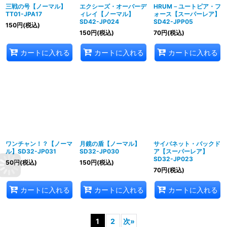
三戦の号【ノーマル】
エクシーズ・オーバーデ
HRUM－ユートピア・フ
TT01-JPA17
ィレイ【ノーマル】
ォース【スーパーレア】
SD42-JP024
SD42-JPP05
150
円
(税込)
150
円
(税込)
70
円
(税込)
カートに入れる
カートに入れる
カートに入れる
ワンチャン！？【ノーマ
月鏡の盾【ノーマル】
サイバネット・バックド
ル】SD32-JP031
SD32-JP030
ア【スーパーレア】
SD32-JP023
50
円
(税込)
150
円
(税込)
70
円
(税込)
カートに入れる
カートに入れる
カートに入れる
1
2
次
»