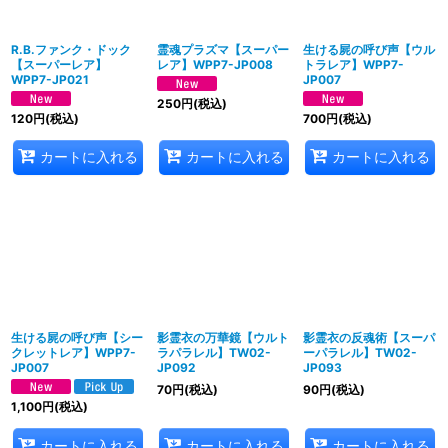
R.B.ファンク・ドック
霊魂プラズマ【スーパー
生ける屍の呼び声【ウル
【スーパーレア】
レア】WPP7-JP008
トラレア】WPP7-
WPP7-JP021
JP007
250
円
(税込)
120
円
(税込)
700
円
(税込)
カートに入れる
カートに入れる
カートに入れる
生ける屍の呼び声【シー
影霊衣の万華鏡【ウルト
影霊衣の反魂術【スーパ
クレットレア】WPP7-
ラパラレル】TW02-
ーパラレル】TW02-
JP007
JP092
JP093
70
円
(税込)
90
円
(税込)
1,100
円
(税込)
カートに入れる
カートに入れる
カートに入れる