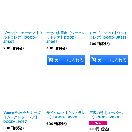
ブラック・ガーデン【ウ
幸せの多重奏【シークレ
ドラゴニックD【ウルト
ルトラレア】DOOD-
ットレア】DOOD-
ラレア】DOOD-JPS11
JPS07
JP065
300
円
(税込)
200
円
(税込)
400
円
(税込)
カートに入れる
カートに入れる
Yum☆Yum☆ヤミーズ
サイクロン【ウルトラレ
三戦の号【スーパーレ
【シークレットレア】
ア】DOOD-JPS20
ア】CH01-JP030
DOOD-JP067
600
円
(税込)
300
円
(税込)
120
円
(税込)