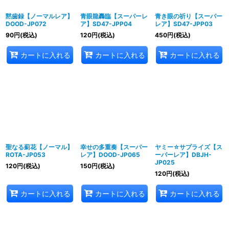
黙歯録【ノーマルレア】
青眼龍轟臨【スーパーレ
青き眼の祈り【スーパー
DOOD-JP072
ア】SD47-JPP04
レア】SD47-JPP03
90
円
(税込)
120
円
(税込)
450
円
(税込)
カートに入れる
カートに入れる
カートに入れる
聖なる薊花【ノーマル】
幸せの多重奏【スーパー
ヤミー☆サプライズ【ス
ROTA-JP053
レア】DOOD-JP065
ーパーレア】DBJH-
JP025
120
円
(税込)
150
円
(税込)
120
円
(税込)
カートに入れる
カートに入れる
カートに入れる