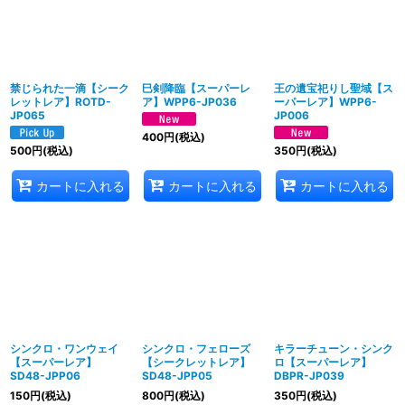
禁じられた一滴【シーク
巳剣降臨【スーパーレ
王の遺宝祀りし聖域【ス
レットレア】ROTD-
ア】WPP6-JP036
ーパーレア】WPP6-
JP065
JP006
400
円
(税込)
500
円
(税込)
350
円
(税込)
カートに入れる
カートに入れる
カートに入れる
シンクロ・ワンウェイ
シンクロ・フェローズ
キラーチューン・シンク
【スーパーレア】
【シークレットレア】
ロ【スーパーレア】
SD48-JPP06
SD48-JPP05
DBPR-JP039
150
円
(税込)
800
円
(税込)
350
円
(税込)