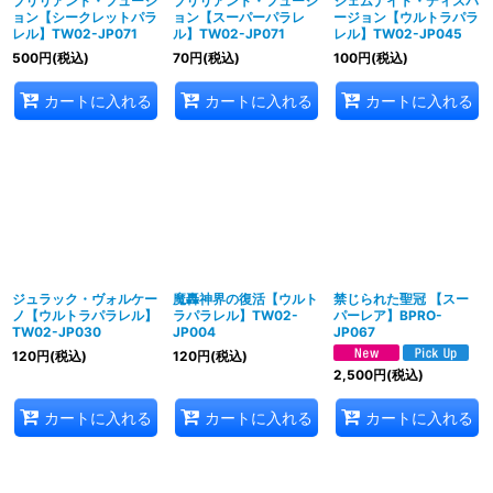
ブリリアント・フュージ
ブリリアント・フュージ
ジェムナイト・ディスパ
ョン【シークレットパラ
ョン【スーパーパラレ
ージョン【ウルトラパラ
レル】TW02-JP071
ル】TW02-JP071
レル】TW02-JP045
500
円
(税込)
70
円
(税込)
100
円
(税込)
カートに入れる
カートに入れる
カートに入れる
ジュラック・ヴォルケー
魔轟神界の復活【ウルト
禁じられた聖冠 【スー
ノ【ウルトラパラレル】
ラパラレル】TW02-
パーレア】BPRO-
TW02-JP030
JP004
JP067
120
円
(税込)
120
円
(税込)
2,500
円
(税込)
カートに入れる
カートに入れる
カートに入れる