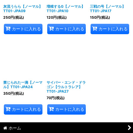
並び順
:
灰流うらら【ノーマル】
増殖するG【ノーマル】
三戦の号【ノーマル】
TT01-JPA09
TT01-JPA10
TT01-JPA17
絞り込む
250
円
(税込)
120
円
(税込)
150
円
(税込)
カートに入れる
カートに入れる
カートに入れる
禁じられた一滴【ノーマ
サイバー・エンド・ドラ
ル】TT01-JPA24
ゴン【ウルトラレア】
TT01-JPA27
350
円
(税込)
70
円
(税込)
カートに入れる
カートに入れる
ホーム