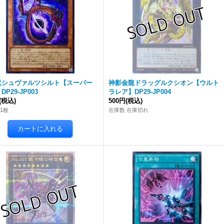
竜シュヴァルツシルト【スーパー
神影金龍ドラッグルクシオン【ウルト
P29-JP003
ラレア】DP29-JP004
(税込)
500円
(税込)
1枚
在庫数 在庫切れ