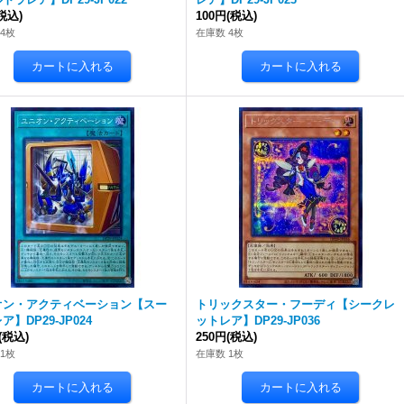
税込)
100円
(税込)
4枚
在庫数 4枚
オン・アクティベーション【スー
トリックスター・フーディ【シークレ
ア】DP29-JP024
ットレア】DP29-JP036
(税込)
250円
(税込)
1枚
在庫数 1枚