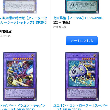
107 銀河眼の時空竜【クォーターセ
七皇昇格【ノーマル】DP29-JP016
リーシークレットレア】DP29-J
120円
(税込)
在庫数 4枚
00円
(税込)
 在庫切れ
Z－ハイパー・ドラゴン・キャノン
ユニオン・コントローラー【スーパー
トラレア】DP29-JP022
レア】DP29-JP023