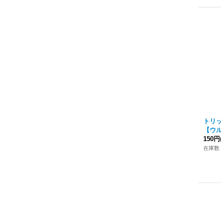
トリ
【ウル
150円
在庫数 