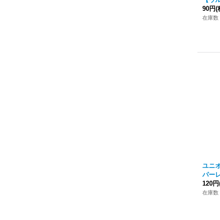
90円
(
在庫数 
ユニ
パーレ
120円
在庫数 