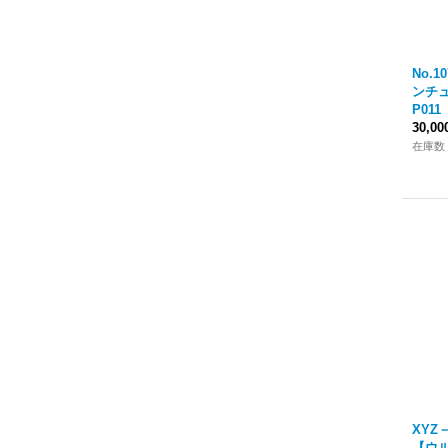
No.
ンチュ
P011
30,0
在庫数
XY
【ウル