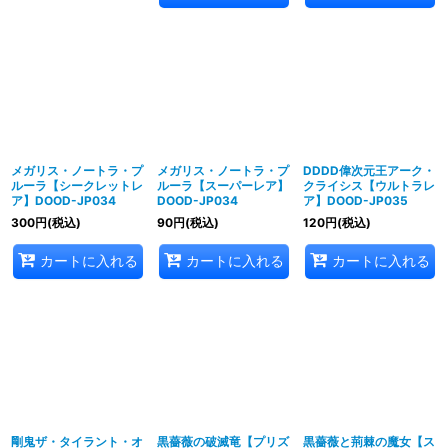
メガリス・ノートラ・プ
メガリス・ノートラ・プ
DDDD偉次元王アーク・
ルーラ【シークレットレ
ルーラ【スーパーレア】
クライシス【ウルトラレ
ア】DOOD-JP034
DOOD-JP034
ア】DOOD-JP035
300
円
(税込)
90
円
(税込)
120
円
(税込)
カートに入れる
カートに入れる
カートに入れる
剛鬼ザ・タイラント・オ
黒薔薇の破滅竜【プリズ
黒薔薇と荊棘の魔女【ス