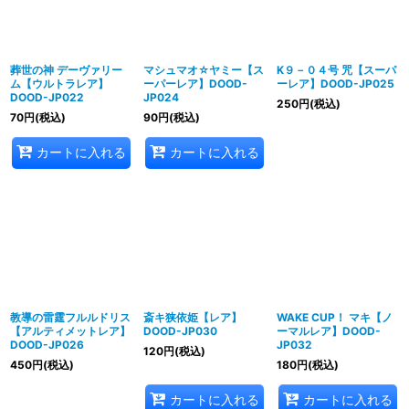
葬世の神 デーヴァリー
マシュマオ☆ヤミー【ス
K９－０４号 咒【スーパ
ム【ウルトラレア】
ーパーレア】DOOD-
ーレア】DOOD-JP025
DOOD-JP022
JP024
250
円
(税込)
70
円
(税込)
90
円
(税込)
カートに入れる
カートに入れる
教導の雷霆フルルドリス
斎キ狭依姫【レア】
WAKE CUP！ マキ【ノ
【アルティメットレア】
DOOD-JP030
ーマルレア】DOOD-
DOOD-JP026
JP032
120
円
(税込)
450
円
(税込)
180
円
(税込)
カートに入れる
カートに入れる