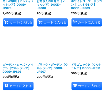
命王の螺旋【アルティメ
お菊さんの皿算用【ノー
ホワイトローズ・ドラゴ
ットレア】DOOD-
マルレア】DOOD-
ン【ウルトラレア】
JP079
JP080
DOOD-JPS03
1,400
円
(税込)
90
円
(税込)
250
円
(税込)
カートに入れる
カートに入れる
カートに入れる
ガーデン・ローズ・メイ
ブラック・ガーデン【ウ
ドラゴニックD【ウルト
デン【ウルトラレア】
ルトラレア】DOOD-
ラレア】DOOD-JPS11
DOOD-JPS06
JPS07
300
円
(税込)
300
円
(税込)
200
円
(税込)
カートに入れる
カートに入れる