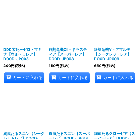
表示数
:
並び順
:
絞り込む
DDD零死王ゼロ・マキ
終刻竜機XII－ドラステ
終刻竜機V－アマルテ
ナ【ウルトラレア】
ィア【スーパーレア】
【シークレットレア】
DOOD-JP003
DOOD-JP008
DOOD-JP009
200
円
(税込)
150
円
(税込)
650
円
(税込)
カートに入れる
カートに入れる
カートに入れる
絢嵐たるスエン【シーク
絢嵐たるスエン【スーパ
絢嵐たるクローゼア【ス
レットレア】DOOD-
ーレア】DOOD-JP014
ーパーレア】DOOD-