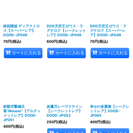
終刻獄徒 ディアクトロ
DDD天空王ゼウス・ラ
DDD天空王ゼウス・ラ
ス【スーパーレア】
グナロク【シークレット
グナロク【スーパーレ
DOOD-JP046
レア】DOOD-JP049
ア】DOOD-JP049
70
円
(税込)
600
円
(税込)
70
円
(税込)
カートに入れる
カートに入れる
カートに入れる
鉄獣式撃滅兵
炎魔刃レーヴァテイン
幸せの多重奏【シークレ
装“Mouser”【アルティ
【シークレットレア】
ットレア】DOOD-
メットレア】DOOD-
DOOD-JP053
JP065
JP051
250
円
(税込)
400
円
(税込)
400
円
(税込)