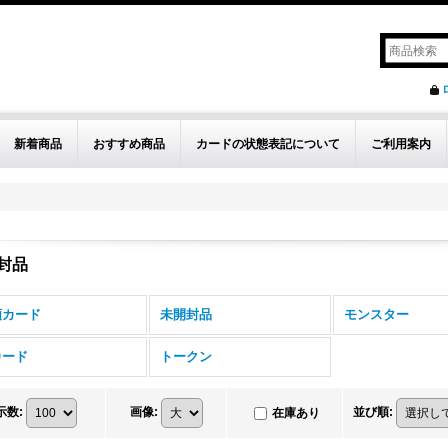
新着商品
おすすめ商品
カードの状態表記について
ご利用案内
封品
額カード
未開封品
モンスター
カード
トークン
示数
:
画像
:
並び順
:
在庫あり